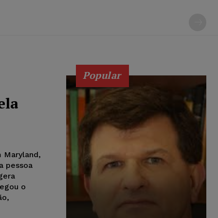
Popular
ela
m Maryland,
ma pessoa
gera
negou o
ão,