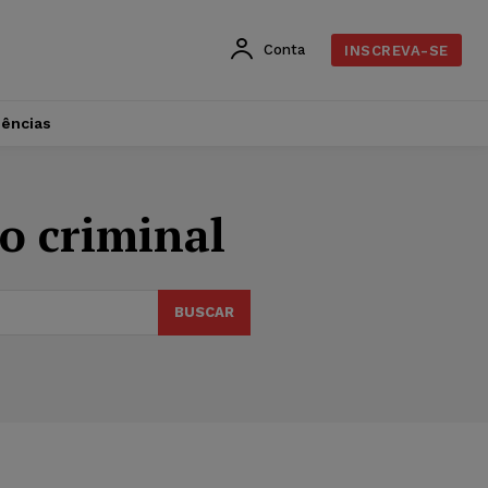
Conta
INSCREVA-SE
dências
ão criminal
BUSCAR