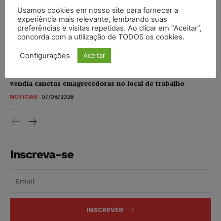
Usamos cookies em nosso site para fornecer a
STF amplia isenção de IBS e CBS na compra de veículos
experiência mais relevante, lembrando suas
novos para pessoas com deficiência e autistas de todos os
preferências e visitas repetidas. Ao clicar em “Aceitar”,
concorda com a utilização de TODOS os cookies.
níveis
DIREITO TRIBUTÁRIO
07/08/2026
Configurações
Aceitar
Justiça do Trabalho mantém justa causa de empregado que
vendia canetas emagrecedoras no local de trabalho
NOTÍCIAS
07/08/2026
Inscreva-se
INSCREVER