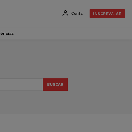
Conta
INSCREVA-SE
dências
BUSCAR