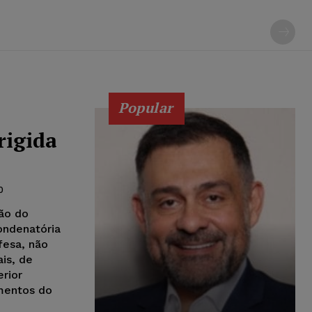
Popular
rigida
0
ção do
ondenatória
fesa, não
ais, de
erior
imentos do