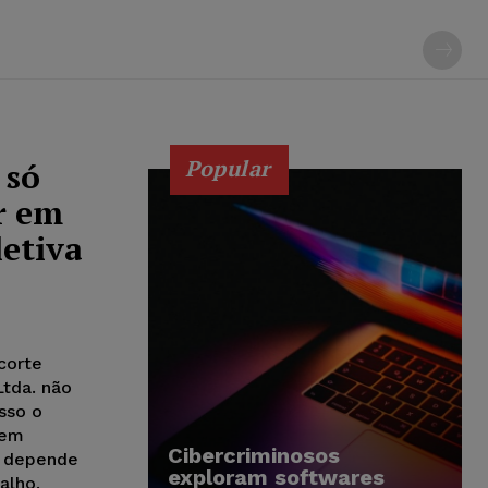
Popular
 só
r em
letiva
corte
Ltda. não
sso o
 em
Cibercriminosos
s depende
exploram softwares
alho.