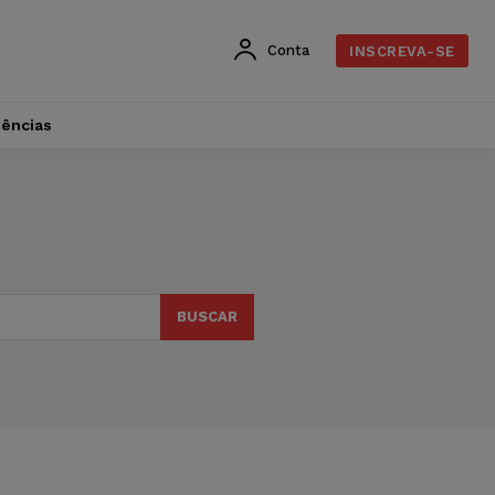
Conta
INSCREVA-SE
dências
BUSCAR