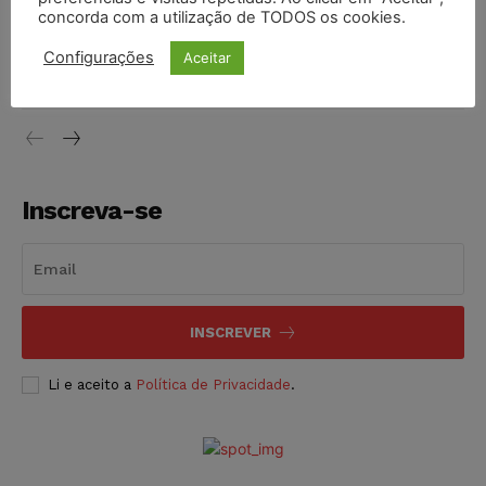
concorda com a utilização de TODOS os cookies.
Justiça do Trabalho mantém justa causa de empregado que
vendia canetas emagrecedoras no local de trabalho
Configurações
Aceitar
NOTÍCIAS
07/08/2026
Inscreva-se
INSCREVER
Li e aceito a
Política de Privacidade
.