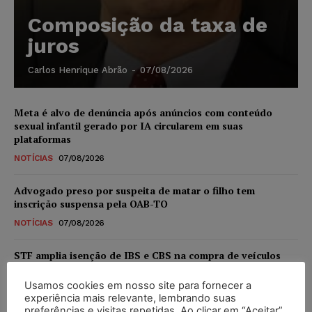
Composição da taxa de
juros
Carlos Henrique Abrão
-
07/08/2026
Meta é alvo de denúncia após anúncios com conteúdo
sexual infantil gerado por IA circularem em suas
plataformas
NOTÍCIAS
07/08/2026
Advogado preso por suspeita de matar o filho tem
inscrição suspensa pela OAB-TO
NOTÍCIAS
07/08/2026
STF amplia isenção de IBS e CBS na compra de veículos
novos para pessoas com deficiência e autistas de todos os
níveis
Usamos cookies em nosso site para fornecer a
experiência mais relevante, lembrando suas
DIREITO TRIBUTÁRIO
07/08/2026
preferências e visitas repetidas. Ao clicar em “Aceitar”,