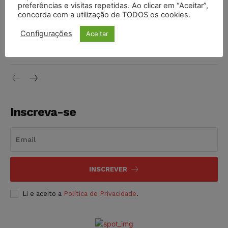
preferências e visitas repetidas. Ao clicar em “Aceitar”,
DIREITO TRIBUTÁRIO
07/08/2026
concorda com a utilização de TODOS os cookies.
Justiça do Trabalho mantém justa causa de empregado que
Configurações
Aceitar
vendia canetas emagrecedoras no local de trabalho
NOTÍCIAS
07/08/2026
Inscreva-se
INSCREVER
Li e aceito a
Política de Privacidade
.