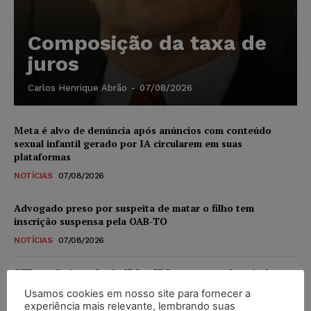
Composição da taxa de
juros
Carlos Henrique Abrão
-
07/08/2026
Meta é alvo de denúncia após anúncios com conteúdo
sexual infantil gerado por IA circularem em suas
plataformas
NOTÍCIAS
07/08/2026
Advogado preso por suspeita de matar o filho tem
inscrição suspensa pela OAB-TO
NOTÍCIAS
07/08/2026
STF amplia isenção de IBS e CBS na compra de veículos
novos para pessoas com deficiência e autistas de todos os
Usamos cookies em nosso site para fornecer a
níveis
experiência mais relevante, lembrando suas