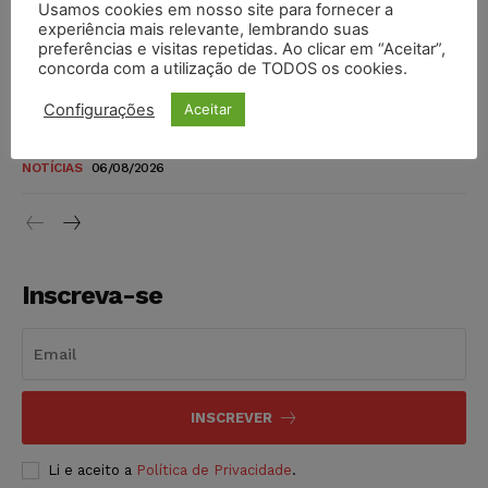
Usamos cookies em nosso site para fornecer a
TSE reforça que sistemas das urnas eletrônicas tornam-se
experiência mais relevante, lembrando suas
invioláveis após assinatura digital e lacração
preferências e visitas repetidas. Ao clicar em “Aceitar”,
concorda com a utilização de TODOS os cookies.
NOTÍCIAS
06/08/2026
Configurações
Aceitar
STF inicia julgamento sobre constitucionalidade da
proibição dos jogos de azar no Brasil
NOTÍCIAS
06/08/2026
Inscreva-se
INSCREVER
Li e aceito a
Política de Privacidade
.