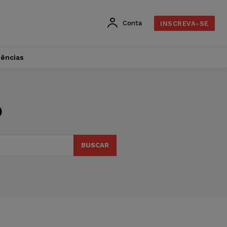
Conta
INSCREVA-SE
dências
o
BUSCAR