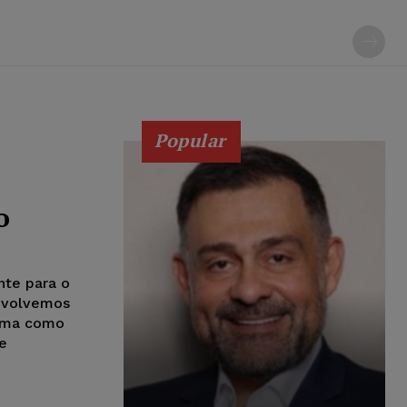
Popular
o
nte para o
nvolvemos
orma como
e