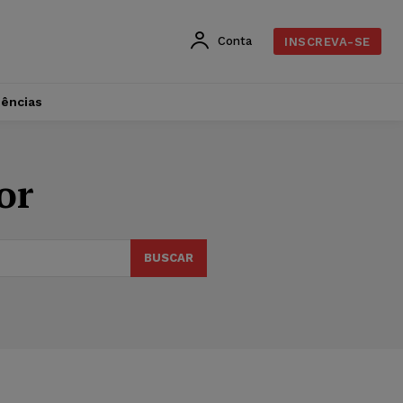
Conta
INSCREVA-SE
dências
or
BUSCAR