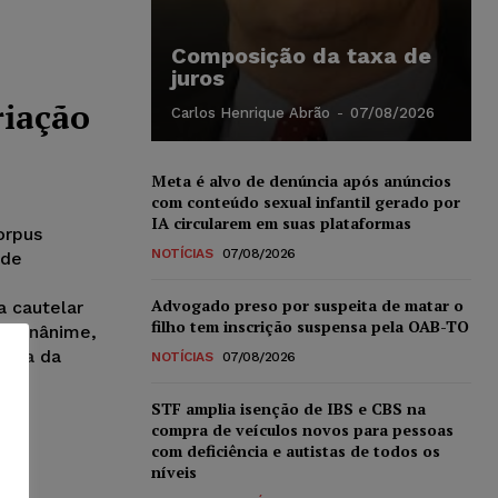
Composição da taxa de
juros
riação
Carlos Henrique Abrão
-
07/08/2026
Meta é alvo de denúncia após anúncios
com conteúdo sexual infantil gerado por
IA circularem em suas plataformas
orpus
NOTÍCIAS
07/08/2026
 de
Advogado preso por suspeita de matar o
 cautelar
filho tem inscrição suspensa pela OAB-TO
o, unânime,
ntia da
NOTÍCIAS
07/08/2026
STF amplia isenção de IBS e CBS na
compra de veículos novos para pessoas
com deficiência e autistas de todos os
níveis