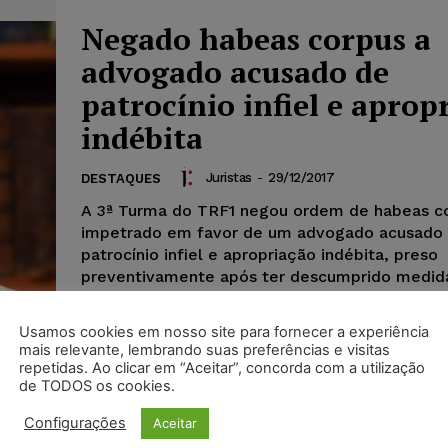
Negado habeas corpus a
advogado acusado de
patrocínio infiel e aprop
indébita
Juristas
-
29/12/2017
DESTAQUES
A 3ª Turma do TRF1 negou ordem de habeas c
impetrado em favor de um advogado acusado
patrocínio infiel e apropriação indébita, preso
preventivamente após ter descumprido medida
que o proibia de exercer a advocacia. A decisã
foi tomada com base no entendimento da gara
Usamos cookies em nosso site para fornecer a experiência
ordem pública...
mais relevante, lembrando suas preferências e visitas
repetidas. Ao clicar em “Aceitar”, concorda com a utilização
de TODOS os cookies.
Configurações
Aceitar