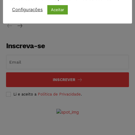
vendia canetas emagrecedoras no local de trabalho
Configurações
Aceitar
NOTÍCIAS
07/08/2026
Inscreva-se
INSCREVER
Li e aceito a
Política de Privacidade
.