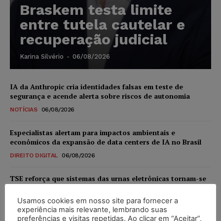
Braskem testa limite
entre tutela cautelar e
recuperação judicial
Karina Silvério
-
06/08/2026
IA da Anthropic cria identidades falsas em teste de
segurança e acende alerta sobre riscos de autonomia
NOTÍCIAS
06/08/2026
Especialistas alertam para impactos ambientais e
econômicos da expansão de data centers de IA no Brasil
DIREITO DIGITAL
06/08/2026
TSE reforça que sistemas das urnas eletrônicas tornam-se
invioláveis após assinatura digital e lacração
Usamos cookies em nosso site para fornecer a
NOTÍCIAS
06/08/2026
experiência mais relevante, lembrando suas
preferências e visitas repetidas. Ao clicar em “Aceitar”,