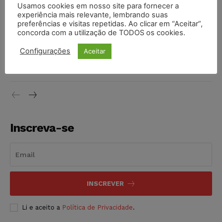
Justiça de SP rejeita ação da família de Alexandre de
Usamos cookies em nosso site para fornecer a
Moraes contra senador Alessandro Vieira
experiência mais relevante, lembrando suas
preferências e visitas repetidas. Ao clicar em “Aceitar”,
NOTÍCIAS
05/08/2026
concorda com a utilização de TODOS os cookies.
Conselho Nacional de Justiça determina afastamento da
Configurações
Aceitar
juíza Gabriela Hardt por dois anos
NOTÍCIAS
05/08/2026
Inscreva-se
INSCREVER
Li e aceito a
Política de Privacidade
.