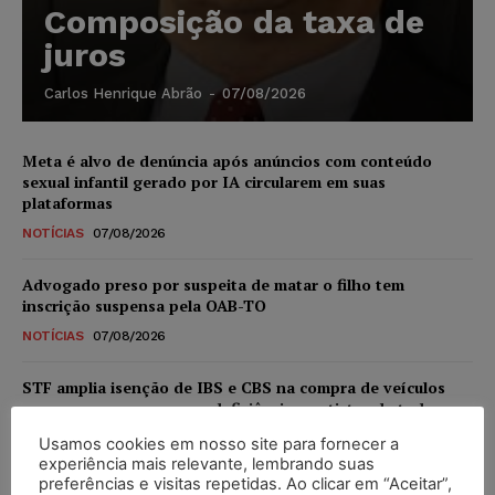
Composição da taxa de
juros
Carlos Henrique Abrão
-
07/08/2026
Meta é alvo de denúncia após anúncios com conteúdo
sexual infantil gerado por IA circularem em suas
plataformas
NOTÍCIAS
07/08/2026
Advogado preso por suspeita de matar o filho tem
inscrição suspensa pela OAB-TO
NOTÍCIAS
07/08/2026
STF amplia isenção de IBS e CBS na compra de veículos
novos para pessoas com deficiência e autistas de todos os
níveis
Usamos cookies em nosso site para fornecer a
DIREITO TRIBUTÁRIO
07/08/2026
experiência mais relevante, lembrando suas
preferências e visitas repetidas. Ao clicar em “Aceitar”,