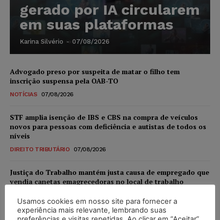
gerado por IA circularem
em suas plataformas
Karina Silvério
-
07/08/2026
Advogado preso por suspeita de matar o filho tem
inscrição suspensa pela OAB-TO
NOTÍCIAS
07/08/2026
STF amplia isenção de IBS e CBS na compra de veículos
novos para pessoas com deficiência e autistas de todos os
níveis
DIREITO TRIBUTÁRIO
07/08/2026
Justiça do Trabalho mantém justa causa de empregado que
vendia canetas emagrecedoras no local de trabalho
NOTÍCIAS
07/08/2026
Usamos cookies em nosso site para fornecer a
experiência mais relevante, lembrando suas
Justiça de SP decreta prisão de suspeito investigado na
preferências e visitas repetidas. Ao clicar em “Aceitar”,