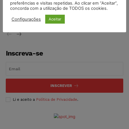
preferências e visitas repetidas. Ao clicar em “Aceitar”,
Justiça de SP decreta prisão de suspeito investigado na
concorda com a utilização de TODOS os cookies.
morte de advogado
Configurações
Aceitar
NOTÍCIAS
07/08/2026
Inscreva-se
INSCREVER
Li e aceito a
Política de Privacidade
.