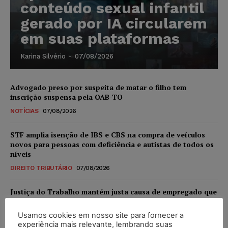
conteúdo sexual infantil
gerado por IA circularem
em suas plataformas
Karina Silvério
-
07/08/2026
Advogado preso por suspeita de matar o filho tem
inscrição suspensa pela OAB-TO
NOTÍCIAS
07/08/2026
STF amplia isenção de IBS e CBS na compra de veículos
novos para pessoas com deficiência e autistas de todos os
níveis
DIREITO TRIBUTÁRIO
07/08/2026
Justiça do Trabalho mantém justa causa de empregado que
vendia canetas emagrecedoras no local de trabalho
Usamos cookies em nosso site para fornecer a
NOTÍCIAS
07/08/2026
experiência mais relevante, lembrando suas