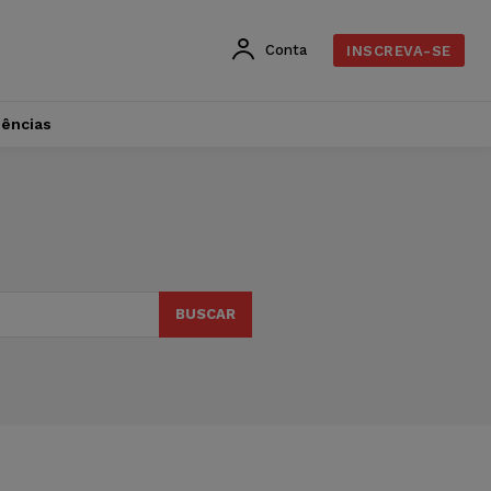
Conta
INSCREVA-SE
dências
BUSCAR