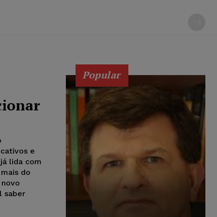
Popular
cionar
o
icativos e
 já lida com
 mais do
 novo
l saber