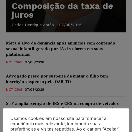
Composição da taxa de
juros
Carlos Henrique Abrão
-
07/08/2026
Meta é alvo de denúncia após anúncios com conteúdo
sexual infantil gerado por IA circularem em suas
plataformas
NOTÍCIAS
07/08/2026
Advogado preso por suspeita de matar o filho tem
inscrição suspensa pela OAB-TO
NOTÍCIAS
07/08/2026
STF amplia isenção de IBS e CBS na compra de veículos
novos para pessoas com deficiência e autistas de todos os
níveis
Usamos cookies em nosso site para fornecer a
DIREITO TRIBUTÁRIO
07/08/2026
experiência mais relevante, lembrando suas
preferências e visitas repetidas. Ao clicar em “Aceitar”,