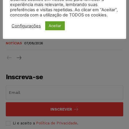
novos para pessoas com deficiência e autistas de todos os
experiência mais relevante, lembrando suas
níveis
preferências e visitas repetidas. Ao clicar em “Aceitar”,
concorda com a utilização de TODOS os cookies.
DIREITO TRIBUTÁRIO
07/08/2026
Configurações
Aceitar
Justiça do Trabalho mantém justa causa de empregado que
vendia canetas emagrecedoras no local de trabalho
NOTÍCIAS
07/08/2026
Inscreva-se
INSCREVER
Li e aceito a
Política de Privacidade
.