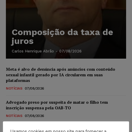
Composição da taxa de
juros
Carlos Henrique Abrão
-
07/08/2026
Meta é alvo de denúncia após anúncios com conteúdo
sexual infantil gerado por IA circularem em suas
plataformas
NOTÍCIAS
07/08/2026
Advogado preso por suspeita de matar o filho tem
inscrição suspensa pela OAB-TO
NOTÍCIAS
07/08/2026
STF amplia isenção de IBS e CBS na compra de veículos
Usamos cookies em nosso site para fornecer a