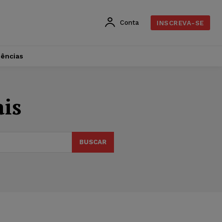
Conta
INSCREVA-SE
dências
ais
BUSCAR