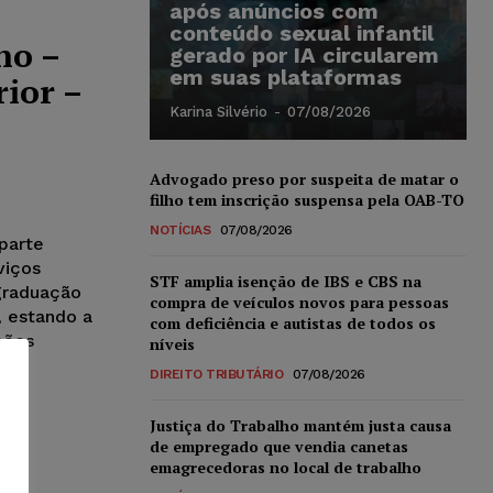
após anúncios com
conteúdo sexual infantil
no –
gerado por IA circularem
em suas plataformas
ior –
Karina Silvério
-
07/08/2026
Advogado preso por suspeita de matar o
filho tem inscrição suspensa pela OAB-TO
NOTÍCIAS
07/08/2026
 parte
viços
STF amplia isenção de IBS e CBS na
graduação
compra de veículos novos para pessoas
, estando a
com deficiência e autistas de todos os
ções
níveis
DIREITO TRIBUTÁRIO
07/08/2026
Justiça do Trabalho mantém justa causa
de empregado que vendia canetas
emagrecedoras no local de trabalho