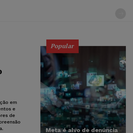
Popular
o
ação em
entos e
ores de
preensão
a.
Meta é alvo de denúncia