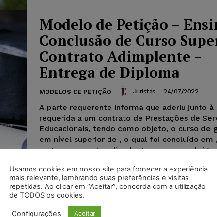
Modelo de Petição – Ensi
Conclusão de Curso Super
Contrato Adimplente –
Entrega de Diploma
Juristas
-
24/07/2022
MODELOS DE PETIÇÃO
A parte requerente informa que aderiu junto à
requerida a um contrato de Prestações de Ser
Educacionais, tendo como objeto, o curso de 
em nível superior de
, o qual foi concluído em
parte requerente adimplente com suas obriga
contratuais perante a requerida.
Usamos cookies em nosso site para fornecer a experiência
mais relevante, lembrando suas preferências e visitas
repetidas. Ao clicar em “Aceitar”, concorda com a utilização
de TODOS os cookies.
Configurações
Aceitar