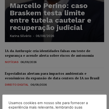
Marcello Perino: caso
Braskem testa limite
entre tutela cautelar e
recuperação judicial
Karina Silvério
-
06/08/2026
IA da Anthropic cria identidades falsas em teste de
segurança e acende alerta sobre riscos de autonomia
NOTÍCIAS
06/08/2026
Especialistas alertam para impactos ambientais e
econômicos da expansão de data centers de IA no Brasil
DIREITO DIGITAL
06/08/2026
TSE reforça que sistemas das urnas eletrônicas tornam-se
invioláveis após assinatura digital e lacração
Usamos cookies em nosso site para fornecer a
experiência mais relevante, lembrando suas
NOTÍCIAS
06/08/2026