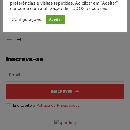
preferências e visitas repetidas. Ao clicar em “Aceitar”,
concorda com a utilização de TODOS os cookies.
STF inicia julgamento sobre constitucionalidade da
proibição dos jogos de azar no Brasil
Configurações
Aceitar
NOTÍCIAS
06/08/2026
Inscreva-se
INSCREVER
Li e aceito a
Política de Privacidade
.