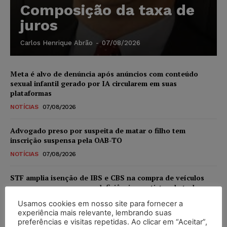
Composição da taxa de
juros
Carlos Henrique Abrão
-
07/08/2026
Meta é alvo de denúncia após anúncios com conteúdo
sexual infantil gerado por IA circularem em suas
plataformas
NOTÍCIAS
07/08/2026
Advogado preso por suspeita de matar o filho tem
inscrição suspensa pela OAB-TO
NOTÍCIAS
07/08/2026
STF amplia isenção de IBS e CBS na compra de veículos
novos para pessoas com deficiência e autistas de todos os
níveis
Usamos cookies em nosso site para fornecer a
DIREITO TRIBUTÁRIO
07/08/2026
experiência mais relevante, lembrando suas
preferências e visitas repetidas. Ao clicar em “Aceitar”,