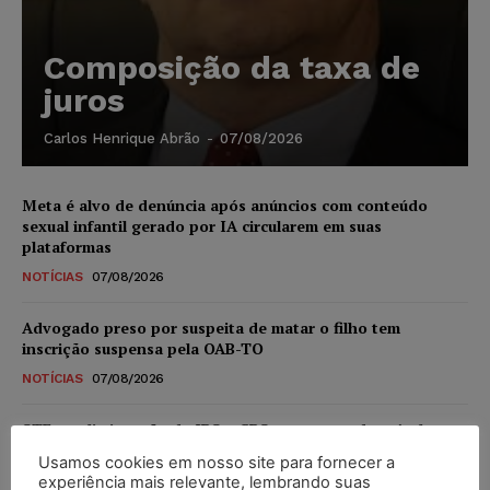
Composição da taxa de
juros
Carlos Henrique Abrão
-
07/08/2026
Meta é alvo de denúncia após anúncios com conteúdo
sexual infantil gerado por IA circularem em suas
plataformas
NOTÍCIAS
07/08/2026
Advogado preso por suspeita de matar o filho tem
inscrição suspensa pela OAB-TO
NOTÍCIAS
07/08/2026
STF amplia isenção de IBS e CBS na compra de veículos
novos para pessoas com deficiência e autistas de todos os
Usamos cookies em nosso site para fornecer a
níveis
experiência mais relevante, lembrando suas