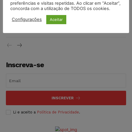
preferências e visitas repetidas. Ao clicar em “Aceitar”,
DIREITO TRIBUTÁRIO
07/08/2026
concorda com a utilização de TODOS os cookies.
Justiça do Trabalho mantém justa causa de empregado que
Configurações
Aceitar
vendia canetas emagrecedoras no local de trabalho
NOTÍCIAS
07/08/2026
Inscreva-se
INSCREVER
Li e aceito a
Política de Privacidade
.