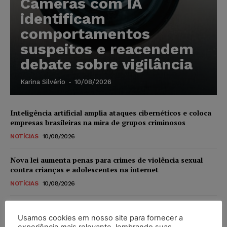
Câmeras com IA
identificam
comportamentos
suspeitos e reacendem
debate sobre vigilância
Karina Silvério
-
10/08/2026
Inteligência artificial amplia ataques cibernéticos e coloca
empresas brasileiras na mira de grupos criminosos
NOTÍCIAS
10/08/2026
Nova lei aumenta penas para crimes de violência sexual
contra crianças e adolescentes na internet
NOTÍCIAS
10/08/2026
Alemanha planeja reformar “minijobs” e ampliar
contribuição previdenciária
Usamos cookies em nosso site para fornecer a