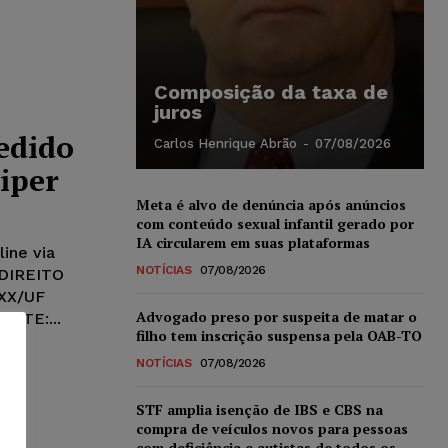
Composição da taxa de
juros
edido
Carlos Henrique Abrão
-
07/08/2026
iper
Meta é alvo de denúncia após anúncios
com conteúdo sexual infantil gerado por
IA circularem em suas plataformas
ine via
NOTÍCIAS
07/08/2026
DIREITO
XX/UF
Advogado preso por suspeita de matar o
NTE:...
filho tem inscrição suspensa pela OAB-TO
NOTÍCIAS
07/08/2026
STF amplia isenção de IBS e CBS na
compra de veículos novos para pessoas
com deficiência e autistas de todos os