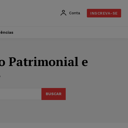
Conta
INSCREVA-SE
dências
o Patrimonial e
s
BUSCAR