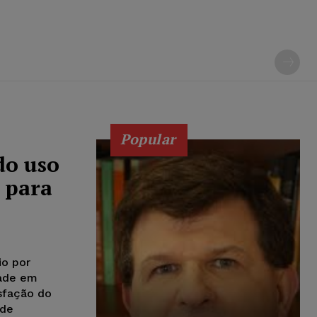
Popular
do uso
 para
io por
dade em
isfação do
 de