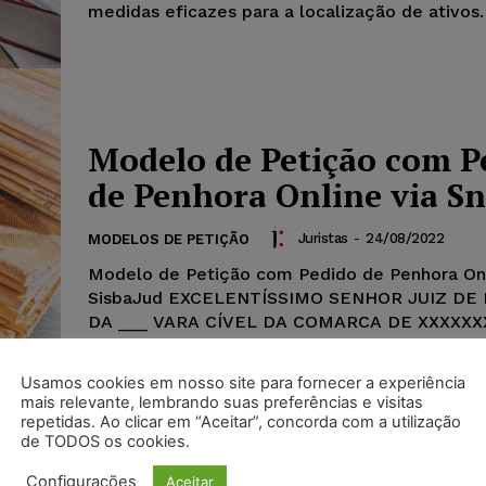
medidas eficazes para a localização de ativos.
Modelo de Petição com P
de Penhora Online via Sn
Juristas
-
24/08/2022
MODELOS DE PETIÇÃO
Modelo de Petição com Pedido de Penhora Onl
SisbaJud EXCELENTÍSSIMO SENHOR JUIZ DE 
DA ___ VARA CÍVEL DA COMARCA DE XXXXXX
Processo n. 000000-00.0000.0.00.0000EXEQUE
Usamos cookies em nosso site para fornecer a experiência
mais relevante, lembrando suas preferências e visitas
repetidas. Ao clicar em “Aceitar”, concorda com a utilização
de TODOS os cookies.
Configurações
Aceitar