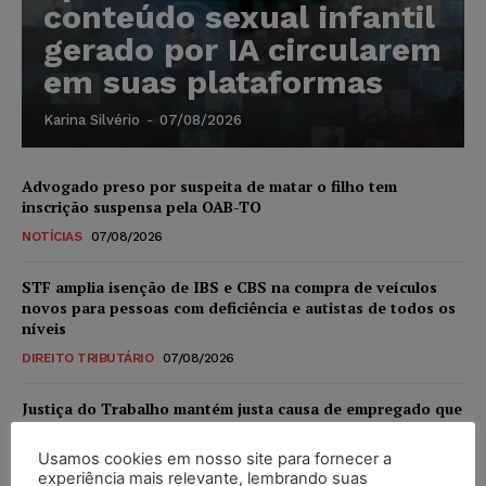
conteúdo sexual infantil
gerado por IA circularem
em suas plataformas
Karina Silvério
-
07/08/2026
Advogado preso por suspeita de matar o filho tem
inscrição suspensa pela OAB-TO
NOTÍCIAS
07/08/2026
STF amplia isenção de IBS e CBS na compra de veículos
novos para pessoas com deficiência e autistas de todos os
níveis
DIREITO TRIBUTÁRIO
07/08/2026
Justiça do Trabalho mantém justa causa de empregado que
vendia canetas emagrecedoras no local de trabalho
Usamos cookies em nosso site para fornecer a
NOTÍCIAS
07/08/2026
experiência mais relevante, lembrando suas