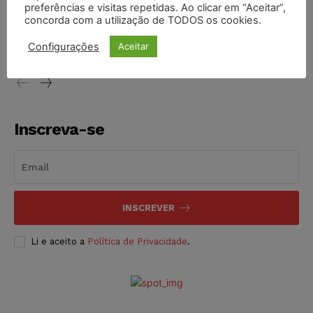
preferências e visitas repetidas. Ao clicar em “Aceitar”,
Justiça de SP decreta prisão de suspeito investigado na
concorda com a utilização de TODOS os cookies.
morte de advogado
Configurações
Aceitar
NOTÍCIAS
07/08/2026
Inscreva-se
INSCREVER
Li e aceito a
Política de Privacidade
.