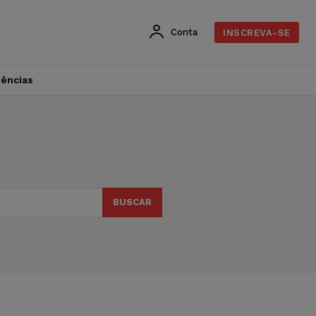
Conta
INSCREVA-SE
dências
BUSCAR