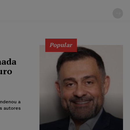
Popular
nada
uro
condenou a
s autores