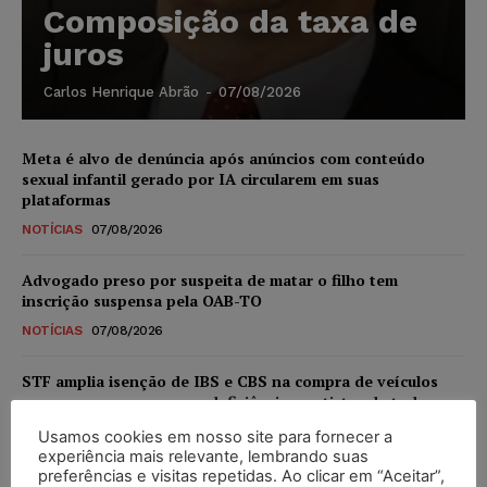
Composição da taxa de
juros
Carlos Henrique Abrão
-
07/08/2026
Meta é alvo de denúncia após anúncios com conteúdo
sexual infantil gerado por IA circularem em suas
plataformas
NOTÍCIAS
07/08/2026
Advogado preso por suspeita de matar o filho tem
inscrição suspensa pela OAB-TO
NOTÍCIAS
07/08/2026
STF amplia isenção de IBS e CBS na compra de veículos
novos para pessoas com deficiência e autistas de todos os
níveis
Usamos cookies em nosso site para fornecer a
DIREITO TRIBUTÁRIO
07/08/2026
experiência mais relevante, lembrando suas
preferências e visitas repetidas. Ao clicar em “Aceitar”,