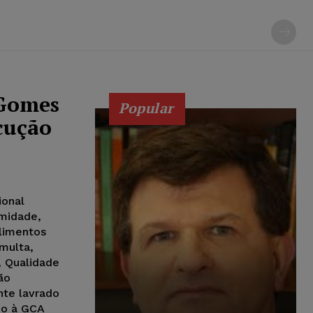
 Gomes
Popular
cução
ional
imidade,
limentos
multa,
, Qualidade
ão
nte lavrado
do à GCA