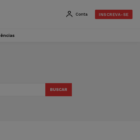
Conta
INSCREVA-SE
dências
BUSCAR