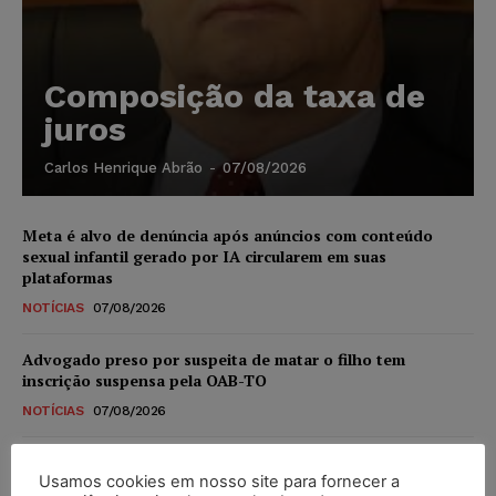
Composição da taxa de
juros
Carlos Henrique Abrão
-
07/08/2026
Meta é alvo de denúncia após anúncios com conteúdo
sexual infantil gerado por IA circularem em suas
plataformas
NOTÍCIAS
07/08/2026
Advogado preso por suspeita de matar o filho tem
inscrição suspensa pela OAB-TO
NOTÍCIAS
07/08/2026
STF amplia isenção de IBS e CBS na compra de veículos
Usamos cookies em nosso site para fornecer a
novos para pessoas com deficiência e autistas de todos os