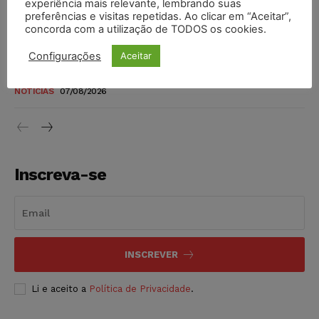
experiência mais relevante, lembrando suas
níveis
preferências e visitas repetidas. Ao clicar em “Aceitar”,
DIREITO TRIBUTÁRIO
07/08/2026
concorda com a utilização de TODOS os cookies.
Configurações
Aceitar
Justiça do Trabalho mantém justa causa de empregado que
vendia canetas emagrecedoras no local de trabalho
NOTÍCIAS
07/08/2026
Inscreva-se
INSCREVER
Li e aceito a
Política de Privacidade
.