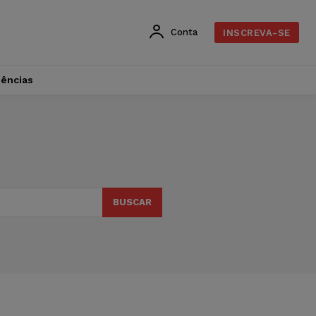
Conta
INSCREVA-SE
dências
BUSCAR