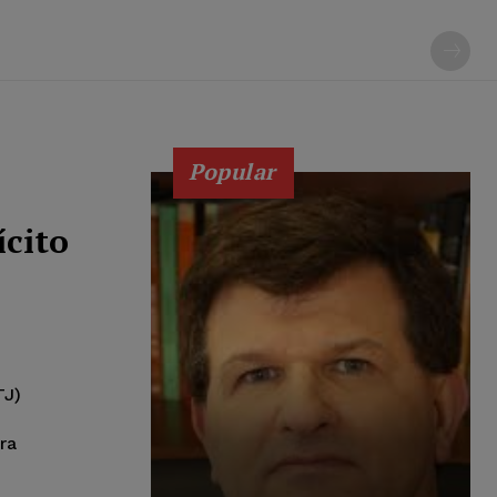
Popular
cito
TJ)
ra