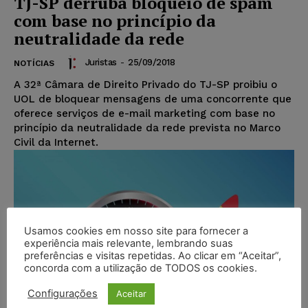
TJ-SP derruba bloqueio de spam
com base no princípio da
neutralidade da rede
Juristas
-
25/09/2018
NOTÍCIAS
A 32ª Câmara de Direito Privado do TJ-SP proibiu o
UOL de bloquear mensagens de uma concorrente que
oferece serviços de e-mail marketing com base no
princípio da neutralidade da rede prevista no Marco
Civil da Internet.
Usamos cookies em nosso site para fornecer a
experiência mais relevante, lembrando suas
preferências e visitas repetidas. Ao clicar em “Aceitar”,
concorda com a utilização de TODOS os cookies.
Configurações
Aceitar