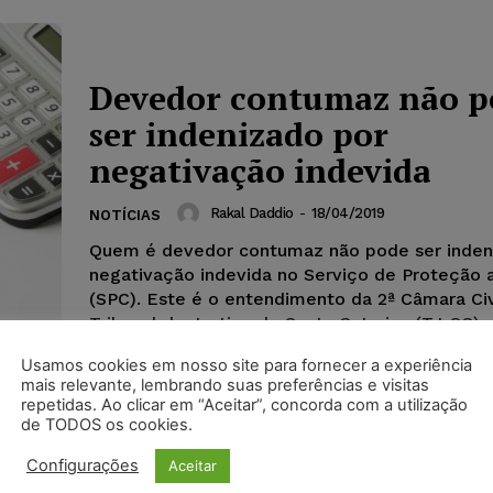
Devedor contumaz não p
ser indenizado por
negativação indevida
Rakal Daddio
-
18/04/2019
NOTÍCIAS
Quem é devedor contumaz não pode ser inden
negativação indevida no Serviço de Proteção 
(SPC). Este é o entendimento da 2ª Câmara Civ
Tribunal de Justiça de Santa Catarina (TJ-SC).
Usamos cookies em nosso site para fornecer a experiência
mais relevante, lembrando suas preferências e visitas
repetidas. Ao clicar em “Aceitar”, concorda com a utilização
de TODOS os cookies.
CEF é condenada por ins
Configurações
Aceitar
indevida de correntista 