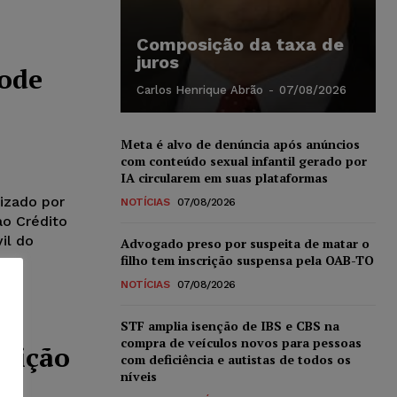
Composição da taxa de
juros
ode
Carlos Henrique Abrão
-
07/08/2026
Meta é alvo de denúncia após anúncios
com conteúdo sexual infantil gerado por
IA circularem em suas plataformas
izado por
NOTÍCIAS
07/08/2026
ao Crédito
il do
Advogado preso por suspeita de matar o
filho tem inscrição suspensa pela OAB-TO
NOTÍCIAS
07/08/2026
STF amplia isenção de IBS e CBS na
compra de veículos novos para pessoas
crição
com deficiência e autistas de todos os
níveis
em