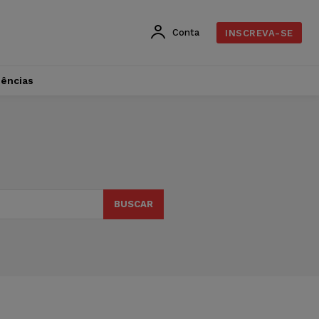
Conta
INSCREVA-SE
dências
BUSCAR