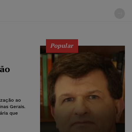
Popular
ção
ização ao
nas Gerais.
ária que