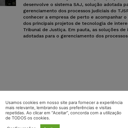
desenvolve o sistema SAJ, solução adotada pa
gerenciamento dos processos judiciais do TJSP
conhecer a empresa de perto e acompanhar 
dos principais projetos de tecnologia de inter
Tribunal de Justiça. Em pauta, as soluções de
adotadas para o gerenciamento dos processos j
Usamos cookies em nosso site para fornecer a experiência
mais relevante, lembrando suas preferências e visitas
repetidas. Ao clicar em “Aceitar”, concorda com a utilização
de TODOS os cookies.