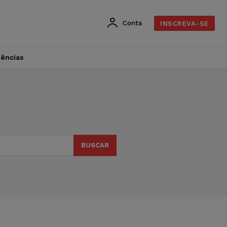
Conta
INSCREVA-SE
dências
BUSCAR