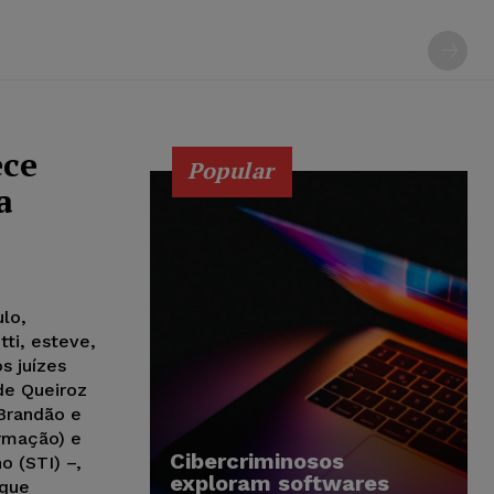
ece
Popular
a
ulo,
ti, esteve,
s juízes
de Queiroz
 Brandão e
ormação) e
Cibercriminosos
o (STI) –,
exploram softwares
 que