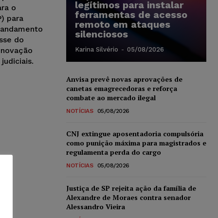
legítimos para instalar
ra o
ferramentas de acesso
) para
remoto em ataques
o andamento
silenciosos
esse do
 inovação
Karina Silvério
-
05/08/2026
udiciais.
Anvisa prevê novas aprovações de
canetas emagrecedoras e reforça
combate ao mercado ilegal
NOTÍCIAS
05/08/2026
CNJ extingue aposentadoria compulsória
como punição máxima para magistrados e
regulamenta perda do cargo
NOTÍCIAS
05/08/2026
Justiça de SP rejeita ação da família de
Alexandre de Moraes contra senador
Alessandro Vieira