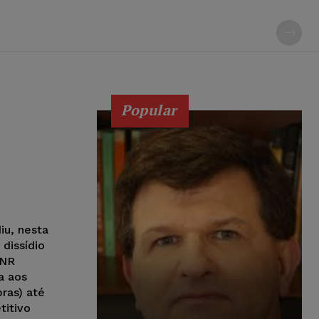
Popular
iu, nesta
dissídio
MNR
a aos
ras) até
titivo