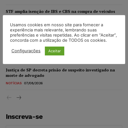
STF amplia isenção de IBS e CBS na compra de veículos
novos para pessoas com deficiência e autistas de todos os
níveis
Usamos cookies em nosso site para fornecer a
experiência mais relevante, lembrando suas
DIREITO TRIBUTÁRIO
07/08/2026
preferências e visitas repetidas. Ao clicar em “Aceitar”,
concorda com a utilização de TODOS os cookies.
Justiça do Trabalho mantém justa causa de empregado que
vendia canetas emagrecedoras no local de trabalho
Configurações
Aceitar
NOTÍCIAS
07/08/2026
Justiça de SP decreta prisão de suspeito investigado na
morte de advogado
NOTÍCIAS
07/08/2026
Inscreva-se