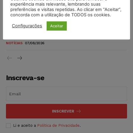
novos para pessoas com deficiência e autistas de todos os
experiência mais relevante, lembrando suas
níveis
preferências e visitas repetidas. Ao clicar em “Aceitar”,
concorda com a utilização de TODOS os cookies.
DIREITO TRIBUTÁRIO
07/08/2026
Configurações
Aceitar
Justiça do Trabalho mantém justa causa de empregado que
vendia canetas emagrecedoras no local de trabalho
NOTÍCIAS
07/08/2026
Inscreva-se
INSCREVER
Li e aceito a
Política de Privacidade
.