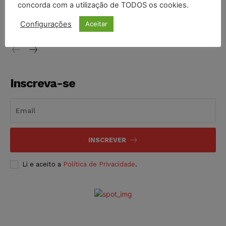
STF inicia julgamento sobre constitucionalidade da
concorda com a utilização de TODOS os cookies.
proibição dos jogos de azar no Brasil
Configurações
Aceitar
NOTÍCIAS
06/08/2026
Inscreva-se
INSCREVER
Li e aceito a
Política de Privacidade
.