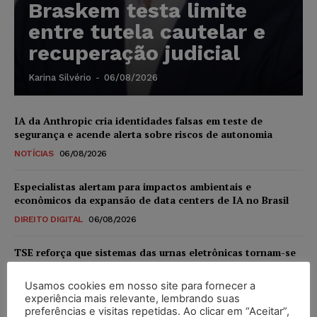
Braskem testa limite
entre tutela cautelar e
recuperação judicial
Karina Silvério
-
06/08/2026
IA da Anthropic cria identidades falsas em teste de
segurança e acende alerta sobre riscos de autonomia
NOTÍCIAS
06/08/2026
Especialistas alertam para impactos ambientais e
econômicos da expansão de data centers de IA no Brasil
DIREITO DIGITAL
06/08/2026
TSE reforça que sistemas das urnas eletrônicas tornam-se
invioláveis após assinatura digital e lacração
Usamos cookies em nosso site para fornecer a
NOTÍCIAS
06/08/2026
experiência mais relevante, lembrando suas
preferências e visitas repetidas. Ao clicar em “Aceitar”,