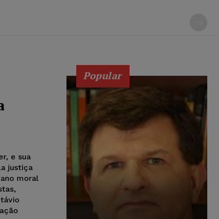
Popular
a
r, e sua
a justiça
dano moral
stas,
távio
 ação