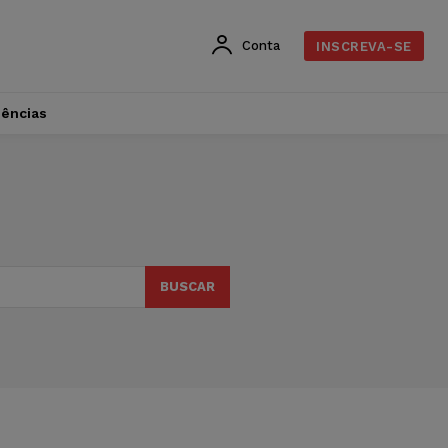
Conta
INSCREVA-SE
dências
BUSCAR