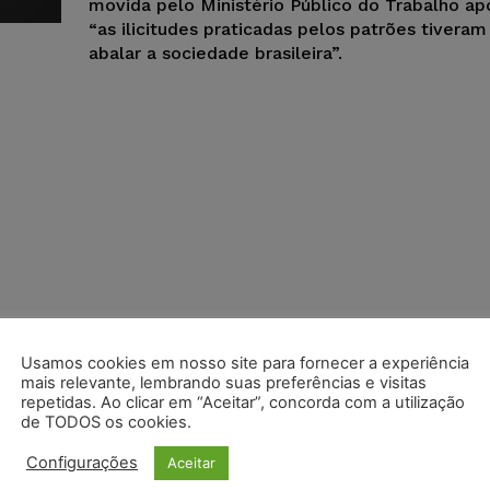
movida pelo Ministério Público do Trabalho ap
“as ilicitudes praticadas pelos patrões tivera
abalar a sociedade brasileira”.
Usamos cookies em nosso site para fornecer a experiência
mais relevante, lembrando suas preferências e visitas
repetidas. Ao clicar em “Aceitar”, concorda com a utilização
de TODOS os cookies.
Configurações
Aceitar