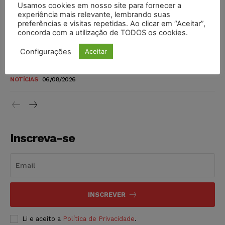
Usamos cookies em nosso site para fornecer a
TSE reforça que sistemas das urnas eletrônicas tornam-se
experiência mais relevante, lembrando suas
invioláveis após assinatura digital e lacração
preferências e visitas repetidas. Ao clicar em “Aceitar”,
concorda com a utilização de TODOS os cookies.
NOTÍCIAS
06/08/2026
Configurações
Aceitar
STF inicia julgamento sobre constitucionalidade da
proibição dos jogos de azar no Brasil
NOTÍCIAS
06/08/2026
Inscreva-se
INSCREVER
Li e aceito a
Política de Privacidade
.