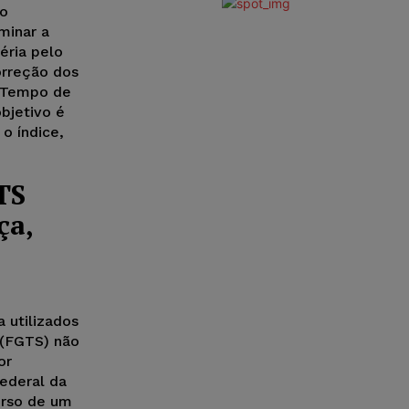
ro
minar a
éria pelo
orreção dos
o Tempo de
bjetivo é
o índice,
TS
ça,
 utilizados
 (FGTS) não
or
ederal da
urso de um