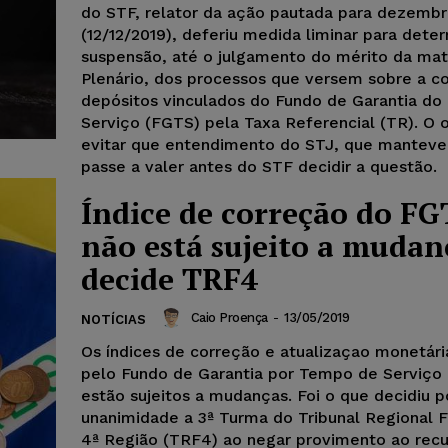
do STF, relator da ação pautada para dezemb
(12/12/2019), deferiu medida liminar para deter
suspensão, até o julgamento do mérito da mat
Plenário, dos processos que versem sobre a c
depósitos vinculados do Fundo de Garantia d
Serviço (FGTS) pela Taxa Referencial (TR). O o
evitar que entendimento do STJ, que manteve 
passe a valer antes do STF decidir a questão.
Índice de correção do FG
não está sujeito a mudan
decide TRF4
Caio Proença
-
13/05/2019
NOTÍCIAS
Os índices de correção e atualizaçao monetária
pelo Fundo de Garantia por Tempo de Serviço
estão sujeitos a mudanças. Foi o que decidiu p
unanimidade a 3ª Turma do Tribunal Regional F
4ª Região (TRF4) ao negar provimento ao rec