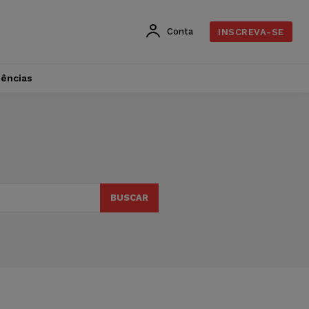
Conta
INSCREVA-SE
dências
BUSCAR