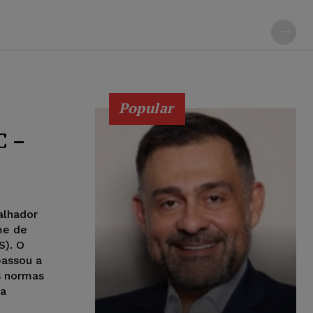
Popular
C –
alhador
me de
S). O
passou a
s normas
da