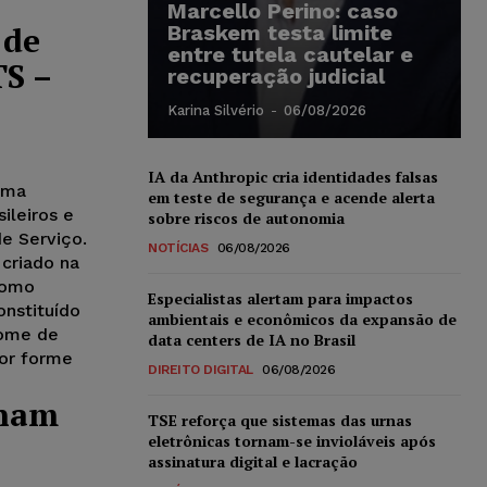
Marcello Perino: caso
 de
Braskem testa limite
entre tutela cautelar e
TS –
recuperação judicial
Karina Silvério
-
06/08/2026
IA da Anthropic cria identidades falsas
ema
em teste de segurança e acende alerta
ileiros e
sobre riscos de autonomia
e Serviço.
NOTÍCIAS
06/08/2026
criado na
como
Especialistas alertam para impactos
onstituído
ambientais e econômicos da expansão de
nome de
data centers de IA no Brasil
dor forme
DIREITO DIGITAL
06/08/2026
onam
TSE reforça que sistemas das urnas
eletrônicas tornam-se invioláveis após
assinatura digital e lacração