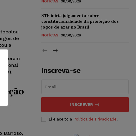
NOTÍCIAS
06/08/2026
STF inicia julgamento sobre
constitucionalidade da proibição dos
jogos de azar no Brasil
otocolou
NOTÍCIAS
06/08/2026
argos de
tou a
o
gos foram
Nacional
Inscreva-se
atra).
rreção
INSCREVER
Li e aceito a
Política de Privacidade
.
o Barroso,