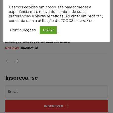
DIREITO DIGITAL
06/08/2026
Usamos cookies em nosso site para fornecer a
experiência mais relevante, lembrando suas
TSE reforça que sistemas das urnas eletrônicas tornam-se
preferências e visitas repetidas. Ao clicar em “Aceitar”,
invioláveis após assinatura digital e lacração
concorda com a utilização de TODOS os cookies.
NOTÍCIAS
06/08/2026
Configurações
Aceitar
STF inicia julgamento sobre constitucionalidade da
proibição dos jogos de azar no Brasil
NOTÍCIAS
06/08/2026
Inscreva-se
INSCREVER