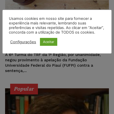
Divergência de carga horária
Usamos cookies em nosso site para fornecer a
entre instituições de ensino não
experiência mais relevante, lembrando suas
preferências e visitas repetidas. Ao clicar em “Aceitar”,
impede aluno de colar grau em
concorda com a utilização de TODOS os cookies.
curso superior
Configurações
Aceitar
Juristas
-
13/11/2016
DIREITO CONSTITUCIONAL
A 6ª Turma do TRF da 1ª Região, por unanimidade,
negou provimento à apelação da Fundação
Universidade Federal do Piauí (FUFPI) contra a
sentença,...
Popular