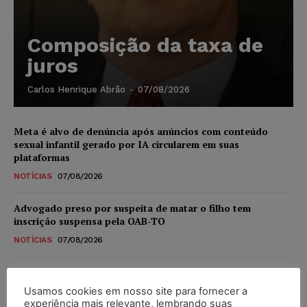
Composição da taxa de
juros
Carlos Henrique Abrão
-
07/08/2026
Meta é alvo de denúncia após anúncios com conteúdo
sexual infantil gerado por IA circularem em suas
plataformas
NOTÍCIAS
07/08/2026
Advogado preso por suspeita de matar o filho tem
inscrição suspensa pela OAB-TO
NOTÍCIAS
07/08/2026
STF amplia isenção de IBS e CBS na compra de veículos
novos para pessoas com deficiência e autistas de todos os
Usamos cookies em nosso site para fornecer a
níveis
experiência mais relevante, lembrando suas