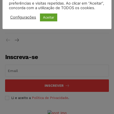
preferências e visitas repetidas. Ao clicar em “Aceitar”,
DIREITO TRIBUTÁRIO
07/08/2026
concorda com a utilização de TODOS os cookies.
Justiça do Trabalho mantém justa causa de empregado que
Configurações
Aceitar
vendia canetas emagrecedoras no local de trabalho
NOTÍCIAS
07/08/2026
Inscreva-se
INSCREVER
Li e aceito a
Política de Privacidade
.