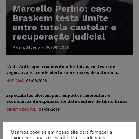
Marcello Perino: caso
Braskem testa limite
entre tutela cautelar e
recuperação judicial
Karina Silvério
-
06/08/2026
IA da Anthropic cria identidades falsas em teste de
segurança e acende alerta sobre riscos de autonomia
NOTÍCIAS
06/08/2026
Especialistas alertam para impactos ambientais e
econômicos da expansão de data centers de IA no Brasil
DIREITO DIGITAL
06/08/2026
TSE reforça que sistemas das urnas eletrônicas tornam-se
invioláveis após assinatura digital e lacração
Usamos cookies em nosso site para fornecer a
experiência mais relevante, lembrando suas
NOTÍCIAS
06/08/2026