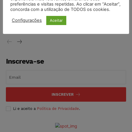
preferências e visitas repetidas. Ao clicar em “Aceitar”,
concorda com a utilização de TODOS os cookies.
STF inicia julgamento sobre constitucionalidade da
proibição dos jogos de azar no Brasil
Configurações
Aceitar
NOTÍCIAS
06/08/2026
Inscreva-se
INSCREVER
Li e aceito a
Política de Privacidade
.