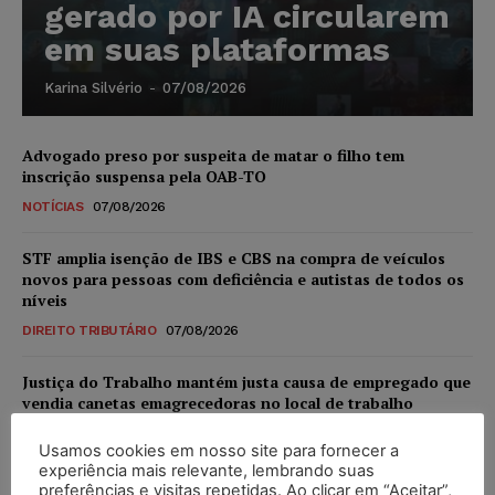
gerado por IA circularem
em suas plataformas
Karina Silvério
-
07/08/2026
Advogado preso por suspeita de matar o filho tem
inscrição suspensa pela OAB-TO
NOTÍCIAS
07/08/2026
STF amplia isenção de IBS e CBS na compra de veículos
novos para pessoas com deficiência e autistas de todos os
níveis
DIREITO TRIBUTÁRIO
07/08/2026
Justiça do Trabalho mantém justa causa de empregado que
vendia canetas emagrecedoras no local de trabalho
NOTÍCIAS
07/08/2026
Usamos cookies em nosso site para fornecer a
experiência mais relevante, lembrando suas
Justiça de SP decreta prisão de suspeito investigado na
preferências e visitas repetidas. Ao clicar em “Aceitar”,