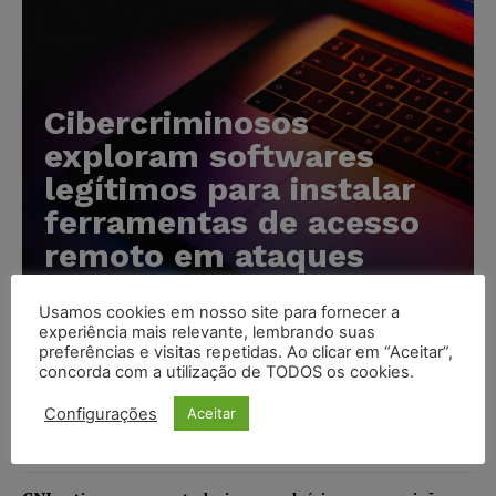
Cibercriminosos
exploram softwares
legítimos para instalar
ferramentas de acesso
remoto em ataques
silenciosos
Usamos cookies em nosso site para fornecer a
Karina Silvério
-
05/08/2026
experiência mais relevante, lembrando suas
preferências e visitas repetidas. Ao clicar em “Aceitar”,
concorda com a utilização de TODOS os cookies.
Anvisa prevê novas aprovações de canetas emagrecedoras
Configurações
Aceitar
e reforça combate ao mercado ilegal
NOTÍCIAS
05/08/2026