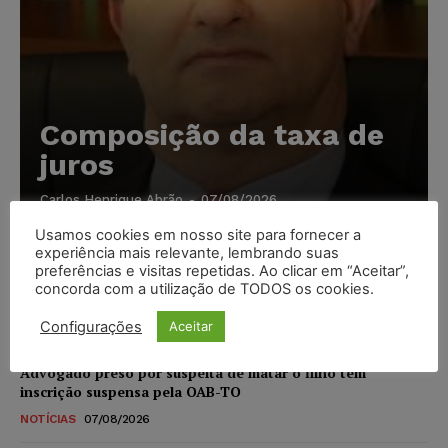
Composição da taxa de
juros
Carlos Henrique Abrão
-
07/08/2026
Usamos cookies em nosso site para fornecer a
experiência mais relevante, lembrando suas
Meta é alvo de denúncia após anúncios com conteúdo
preferências e visitas repetidas. Ao clicar em “Aceitar”,
sexual infantil gerado por IA circularem em suas
concorda com a utilização de TODOS os cookies.
plataformas
Configurações
Aceitar
NOTÍCIAS
07/08/2026
Advogado preso por suspeita de matar o filho tem
inscrição suspensa pela OAB-TO
NOTÍCIAS
07/08/2026