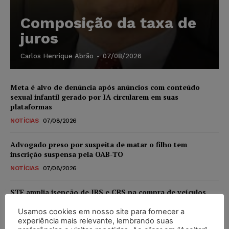
Composição da taxa de
juros
Carlos Henrique Abrão
-
07/08/2026
Meta é alvo de denúncia após anúncios com conteúdo
sexual infantil gerado por IA circularem em suas
plataformas
NOTÍCIAS
07/08/2026
Advogado preso por suspeita de matar o filho tem
inscrição suspensa pela OAB-TO
NOTÍCIAS
07/08/2026
STF amplia isenção de IBS e CBS na compra de veículos
novos para pessoas com deficiência e autistas de todos os
níveis
Usamos cookies em nosso site para fornecer a
experiência mais relevante, lembrando suas
DIREITO TRIBUTÁRIO
07/08/2026