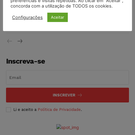
preferências e visitas repetidas. Ao clicar em “Aceitar”,
concorda com a utilização de TODOS os cookies.
Justiça do Trabalho mantém justa causa de empregado que
Configurações
Aceitar
vendia canetas emagrecedoras no local de trabalho
NOTÍCIAS
07/08/2026
Inscreva-se
INSCREVER
Li e aceito a
Política de Privacidade
.