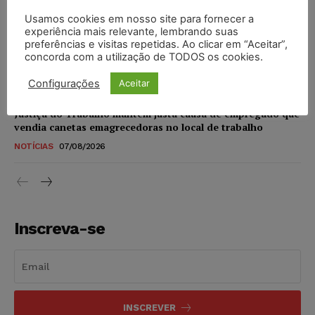
NOTÍCIAS
07/08/2026
Usamos cookies em nosso site para fornecer a
experiência mais relevante, lembrando suas
STF amplia isenção de IBS e CBS na compra de veículos
preferências e visitas repetidas. Ao clicar em “Aceitar”,
novos para pessoas com deficiência e autistas de todos os
concorda com a utilização de TODOS os cookies.
níveis
DIREITO TRIBUTÁRIO
07/08/2026
Configurações
Aceitar
Justiça do Trabalho mantém justa causa de empregado que
vendia canetas emagrecedoras no local de trabalho
NOTÍCIAS
07/08/2026
Inscreva-se
INSCREVER