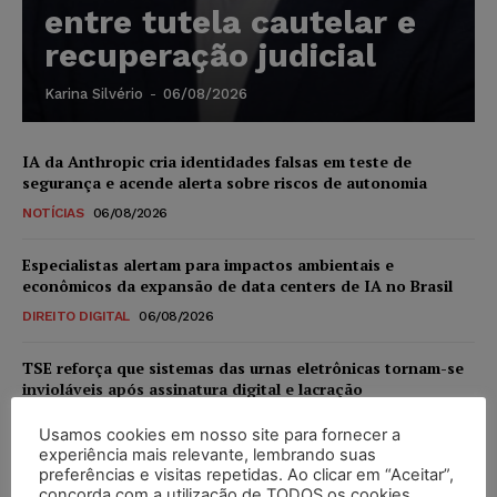
entre tutela cautelar e
recuperação judicial
Karina Silvério
-
06/08/2026
IA da Anthropic cria identidades falsas em teste de
segurança e acende alerta sobre riscos de autonomia
NOTÍCIAS
06/08/2026
Especialistas alertam para impactos ambientais e
econômicos da expansão de data centers de IA no Brasil
DIREITO DIGITAL
06/08/2026
TSE reforça que sistemas das urnas eletrônicas tornam-se
invioláveis após assinatura digital e lacração
NOTÍCIAS
06/08/2026
Usamos cookies em nosso site para fornecer a
experiência mais relevante, lembrando suas
STF inicia julgamento sobre constitucionalidade da
preferências e visitas repetidas. Ao clicar em “Aceitar”,
proibição dos jogos de azar no Brasil
concorda com a utilização de TODOS os cookies.